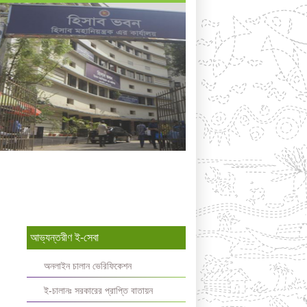
আভ্যন্তরীণ ই-সেবা
অনলাইন চালান ভেরিফিকেশন
ই-চালানঃ সরকারের প্রাপ্তি বাতায়ন