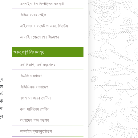
অনলাইন বিল নিষ্পত্তির অবস্থা
সিজিএ ওয়েব মেইল
আইবাস++ বাজেট ও একা. সিস্টেম
অনলাইন পে/পেনশন ফিক্সেশন
গুরুত্বপুর্ণ লিংকসমূহ
অর্থ বিভাগ, অর্থ মন্ত্রনালয়
সিএজি বাংলাদেশ
্ব
কা
সিজিডিএফ বাংলাদেশ
্ড
ন্যাশনাল ওয়েব পোর্টাল
উট
মা
গভঃ সার্ভিসেস পোর্টাল
্ব
বাংলাদেশ গভঃ ফরমস্‌
অনলাইন ক্যালকুলেটরস